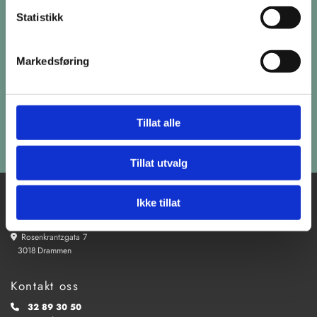
BOOK ET
Statistikk
UFORPLIKTENDE MØTE
Markedsføring
Book!
Tillat alle
Tillat utvalg
Ikke tillat
Kjøkkensenteret Drammen
Rosenkrantzgata 7

3018
Drammen
Kontakt oss
32 89 30 50
