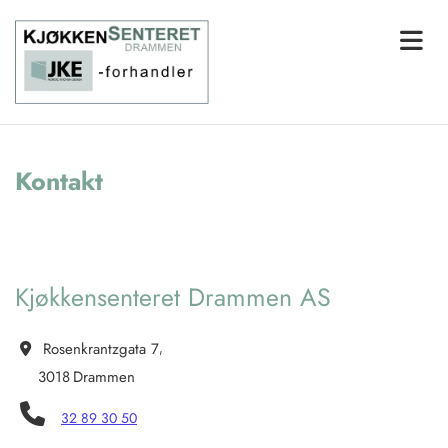
Kontakt
Kjøkkensenteret Drammen AS
Rosenkrantzgata 7
,

3018
Drammen

32 89 30 50