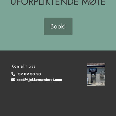
UFORPLIKTENDE MØTE
Book!
Kontakt oss
32 89 30 50

post@kjokkensenteret.com
