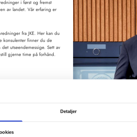
edninger i først og fremst
n av landet. Vår erfaring er
nredninger fra JKE. Her kan du
e konsulenter finner du de
m det utseendemessige. Sett av
till gjerne time på forhånd.
Detaljer
ookies